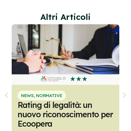
Altri Articoli
D
n
p
NEWS
,
NORMATIVE
Rating di legalità: un
nuovo riconoscimento per
Ecoopera