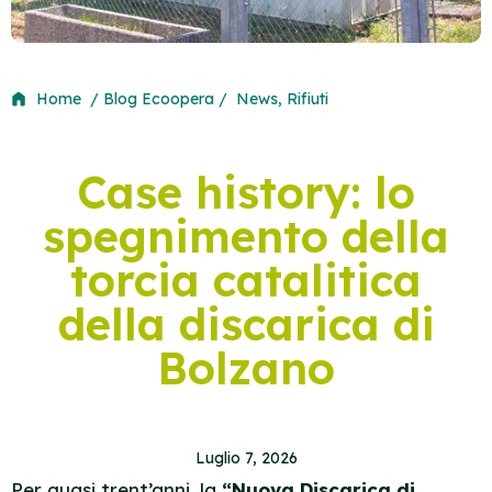
Home
/ Blog Ecoopera /
News
,
Rifiuti
Case history: lo
spegnimento della
torcia catalitica
della discarica di
Bolzano
Luglio 7, 2026
Per quasi trent’anni, la
“Nuova Discarica di