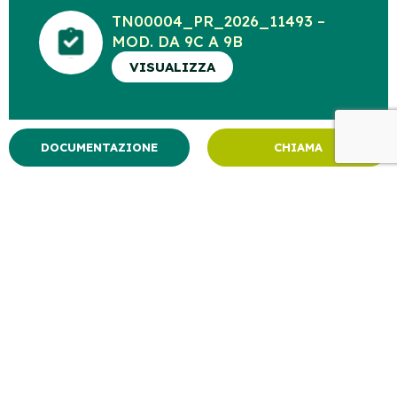
TN00004_PR_2026_11493 –
MOD. DA 9C A 9B
VISUALIZZA
DOCUMENTAZIONE
CHIAMA
ECOOPERA – TN000004 CAT.
1B-4B-5C DEL 10.11.2025
SCADE 10.11.2030
(AGG.12.06.2026)
VISUALIZZA