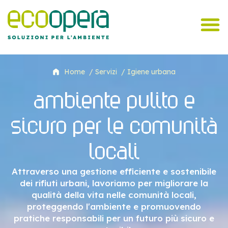
Home
/ Servizi
/ Igiene urbana
ambiente pulito e
sicuro per le comunità
locali
Attraverso una gestione efficiente e sostenibile
dei rifiuti urbani, lavoriamo per migliorare la
qualità della vita nelle comunità locali,
proteggendo l'ambiente e promuovendo
pratiche responsabili per un futuro più sicuro e