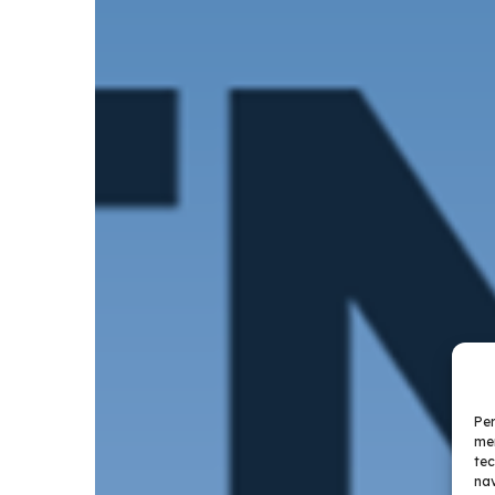
Per
mem
tec
nav