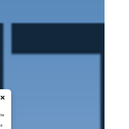
ste
uò