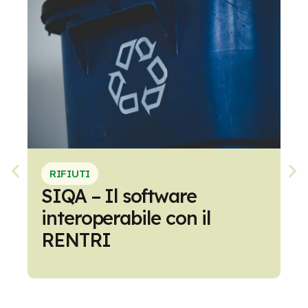
RIFIUTI
SIQA – Il software
O
interoperabile con il
s
RENTRI
p
p