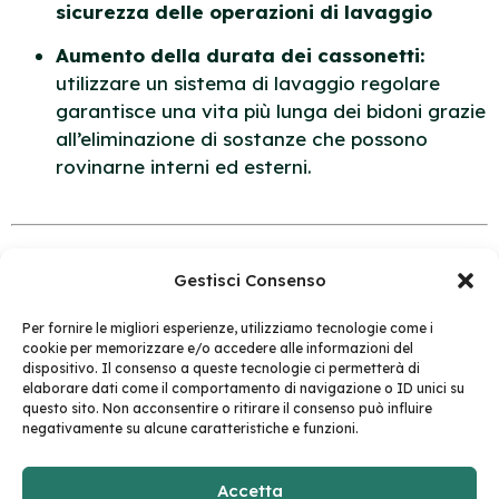
sicurezza delle operazioni di lavaggio
Aumento della durata dei cassonetti:
utilizzare un sistema di lavaggio regolare
garantisce una vita più lunga dei bidoni grazie
all’eliminazione di sostanze che possono
rovinarne interni ed esterni.
Gestisci Consenso
Vuoi maggiori
informazioni sul servizio,
Per fornire le migliori esperienze, utilizziamo tecnologie come i
cookie per memorizzare e/o accedere alle informazioni del
contattaci!
dispositivo. Il consenso a queste tecnologie ci permetterà di
elaborare dati come il comportamento di navigazione o ID unici su
questo sito. Non acconsentire o ritirare il consenso può influire
Scopri qui
tutti i servizi dedicati all’igiene urbana.
negativamente su alcune caratteristiche e funzioni.
Accetta