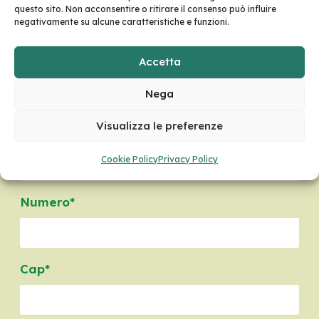
questo sito. Non acconsentire o ritirare il consenso può influire
Genere*
negativamente su alcune caratteristiche e funzioni.
Sesso:
Uomo
Donna
Altro
Accetta
Data di nascita*
Nega
Visualizza le preferenze
Indirizzo*
Cookie Policy
Privacy Policy
Numero*
Cap*