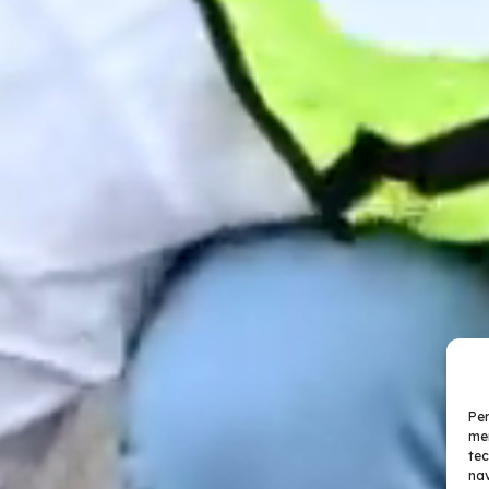
Per
mem
tec
nav