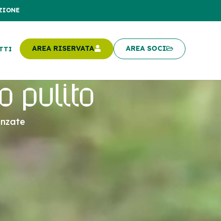
ZIONE
AREA RISERVATA
AREA SOCI
TTI
o pulito
anzate