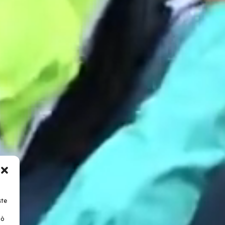
ste
uò